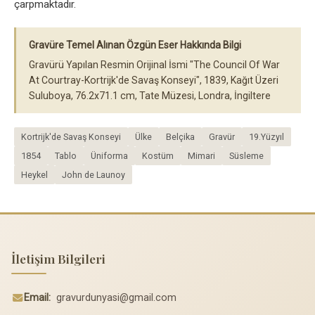
çarpmaktadır.
Gravüre Temel Alınan Özgün Eser Hakkında Bilgi
Gravürü Yapılan Resmin Orijinal İsmi "The Council Of War
At Courtray-Kortrijk'de Savaş Konseyi", 1839, Kağıt Üzeri
Suluboya, 76.2x71.1 cm, Tate Müzesi, Londra, İngiltere
Kortrijk'de Savaş Konseyi
Ülke
Belçika
Gravür
19.Yüzyıl
1854
Tablo
Üniforma
Kostüm
Mimari
Süsleme
Heykel
John de Launoy
İletişim Bilgileri
Email:
gravurdunyasi@gmail.com