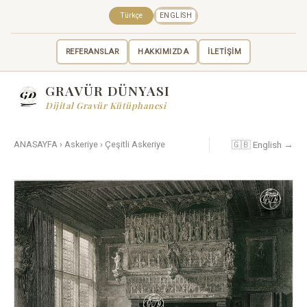
Türkçe
ENGLISH
REFERANSLAR
HAKKIMIZDA
İLETİŞİM
GRAVÜR DÜNYASI
Dijital Gravür Kütüphanesi
🇬🇧 English →
ANASAYFA
›
Askeriye
›
Çeşitli Askeriye